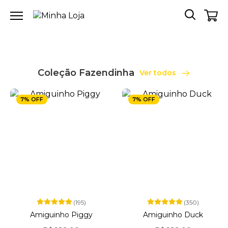
Coleção Fazendinha
Ver todos
7% OFF
7% OFF
(195)
(350)
Amiguinho Piggy
Amiguinho Duck