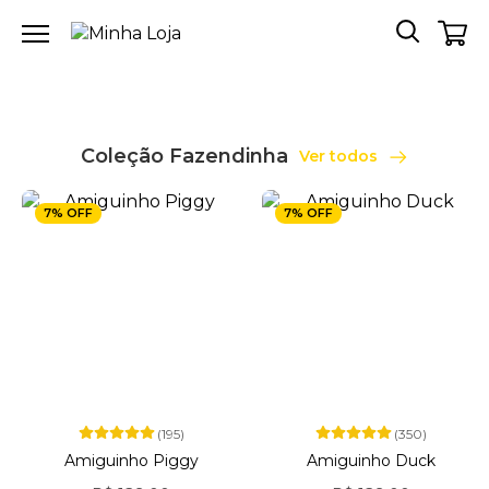
Coleção Fazendinha
Ver todos
7% OFF
7% OFF
(195)
(350)
Amiguinho Piggy
Amiguinho Duck