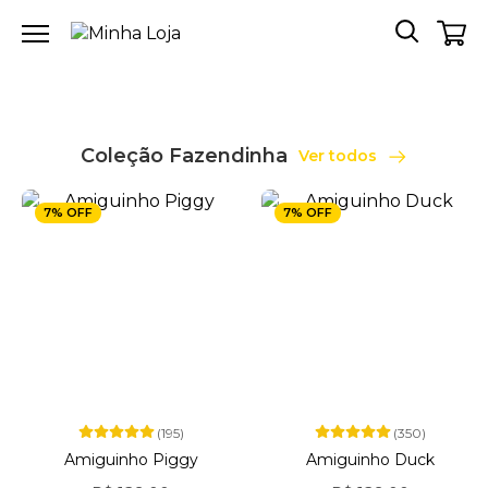
Coleção Fazendinha
Ver todos
7% OFF
7% OFF
(195)
(350)
Amiguinho Piggy
Amiguinho Duck