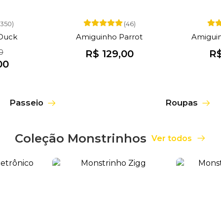
(350)
(46)
Duck
Amiguinho Parrot
Amigui
0
R$ 129,00
R$
00
Passeio
Roupas
Coleção Monstrinhos
Ver todos