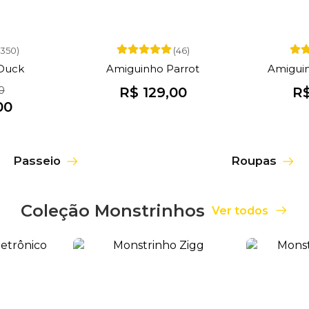
(350)
(46)
Duck
Amiguinho Parrot
Amigui
0
R$ 129,00
R$
00
Passeio
Roupas
Coleção Monstrinhos
Ver todos