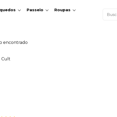
nquedos
Passeio
Roupas
o encontrado