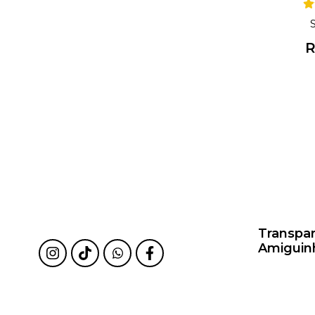
R
Transpa
Amiguin